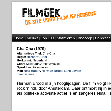
Home
|
Nieuws
|
Top 100
|
Statistieken
|
Bioscoop
|
Collecties
Cha Cha (1979)
Alternatieve Titel:
Cha-Cha
Regie:
Herbert Curiel
Herkomst:
Nederland
Genre
Misdaad/Comedy/Muziek
Speelduur:
99 minuten
Met:
Nina Hagen
,
Herman Brood
,
Lene Lovich
meer acteurs
Herman Brood in zijn hoogtijdagen. De film volgt 
rock 'n roll, door Amsterdam. Daar ontmoet hij in 
als politieke activiste actief is en zangeres Nina H