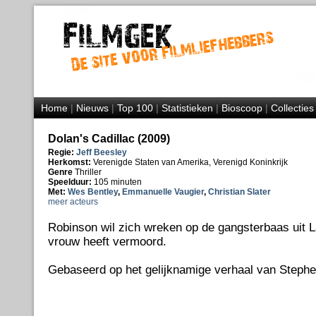
Home
|
Nieuws
|
Top 100
|
Statistieken
|
Bioscoop
|
Collecties
Dolan's Cadillac (2009)
Regie:
Jeff Beesley
Herkomst:
Verenigde Staten van Amerika, Verenigd Koninkrijk
Genre
Thriller
Speelduur:
105 minuten
Met:
Wes Bentley
,
Emmanuelle Vaugier
,
Christian Slater
meer acteurs
Robinson wil zich wreken op de gangsterbaas uit L
vrouw heeft vermoord.
Gebaseerd op het gelijknamige verhaal van Stephe