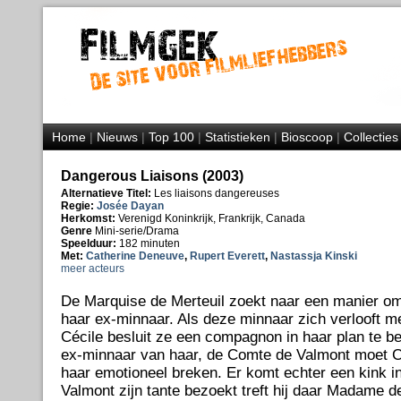
Home
|
Nieuws
|
Top 100
|
Statistieken
|
Bioscoop
|
Collecties
Dangerous Liaisons (2003)
Alternatieve Titel:
Les liaisons dangereuses
Regie:
Josée Dayan
Herkomst:
Verenigd Koninkrijk, Frankrijk, Canada
Genre
Mini-serie/Drama
Speelduur:
182 minuten
Met:
Catherine Deneuve
,
Rupert Everett
,
Nastassja Kinski
meer acteurs
De Marquise de Merteuil zoekt naar een manier o
haar ex-minnaar. Als deze minnaar zich verlooft m
Cécile besluit ze een compagnon in haar plan te b
ex-minnaar van haar, de Comte de Valmont moet Cé
haar emotioneel breken. Er komt echter een kink in
Valmont zijn tante bezoekt treft hij daar Madame de