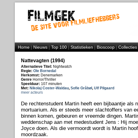
Home
|
Nieuws
|
Top 100
|
Statistieken
|
Bioscoop
|
Collecties
Nattevagten (1994)
Alternatieve Titel:
Nightwatch
Regie:
Ole Bornedal
Herkomst:
Denemarken
Genre
Horror/Thriller
Speelduur:
107 minuten
Met:
Nikolaj Coster-Waldau
,
Sofie Gråbøl
,
Ulf Pilgaard
meer acteurs
De rechtenstudent Martin heeft een bijbaantje als 
mortuarium. Als er steeds meer slachtoffers van 
binnen komen, gebeuren er vreemde dingen. Martin
weddenschap aan met medestudent Jens : Hij moet 
Joyce doen. Als die vermoordt wordt is Martin hoo
moordzaak.