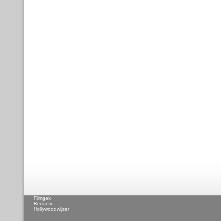
Filmgek
Redactie
Hollywoodwijzer