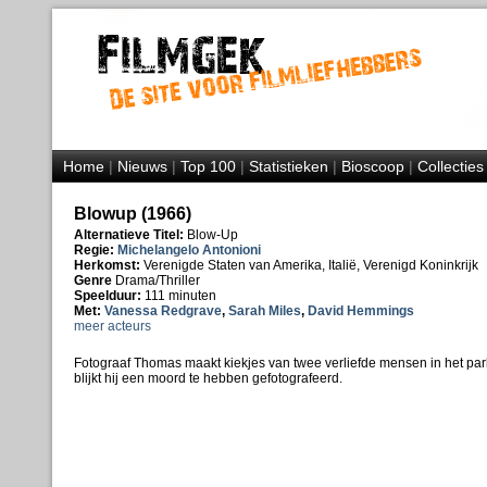
Home
|
Nieuws
|
Top 100
|
Statistieken
|
Bioscoop
|
Collecties
Blowup (1966)
Alternatieve Titel:
Blow-Up
Regie:
Michelangelo Antonioni
Herkomst:
Verenigde Staten van Amerika, Italië, Verenigd Koninkrijk
Genre
Drama/Thriller
Speelduur:
111 minuten
Met:
Vanessa Redgrave
,
Sarah Miles
,
David Hemmings
meer acteurs
Fotograaf Thomas maakt kiekjes van twee verliefde mensen in het park.
blijkt hij een moord te hebben gefotografeerd.