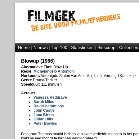
Home
|
Nieuws
|
Top 100
|
Statistieken
|
Bioscoop
|
Collecties
Blowup (1966)
Alternatieve Titel:
Blow-Up
Regie:
Michelangelo Antonioni
Herkomst:
Verenigde Staten van Amerika, Italië, Verenigd Koninkrijk
Genre
Drama/Thriller
Speelduur:
111 minuten
Acteurs:
Vanessa Redgrave
Sarah Miles
David Hemmings
John Castle
Jane Birkin
Gillian Hills
Peter Bowles
Fotograaf Thomas maakt kiekjes van twee verliefde mensen in het park.
blijkt hij een moord te hebben gefotografeerd.