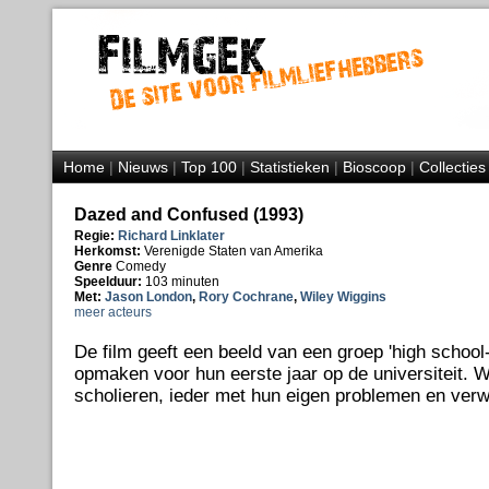
Home
|
Nieuws
|
Top 100
|
Statistieken
|
Bioscoop
|
Collecties
Dazed and Confused (1993)
Regie:
Richard Linklater
Herkomst:
Verenigde Staten van Amerika
Genre
Comedy
Speelduur:
103 minuten
Met:
Jason London
,
Rory Cochrane
,
Wiley Wiggins
meer acteurs
De film geeft een beeld van een groep 'high school-
opmaken voor hun eerste jaar op de universiteit. W
scholieren, ieder met hun eigen problemen en verw