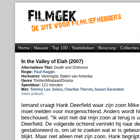
Home
|
Nieuws
|
Top 100
|
Statistieken
|
Bioscoop
|
Collecties
In the Valley of Elah (2007)
Alternatieve Titel:
Death and Dishonor
Regie:
Paul Haggis
Herkomst:
Verenigde Staten van Amerika
Genre
Thriller/Misdaad/Drama
Speelduur:
121 minuten
Met:
Tommy Lee Jones
,
Charlize Theron
,
Susan Sarandon
meer acteurs
Iemand vraagt Hank Deerfield waar zijn zoon Mike i
moet melden voor morgenochtend. Anders wordt hij
beschouwd. "Ik wist niet dat mijn zoon al terug is ui
Deerfield. De volgende ochtend vertrekt hij naar d
gestationeerd is, om uit te zoeken wat er is gebeurd
blijkt. Maar niet alleen met zijn zoon. Hank begrijp