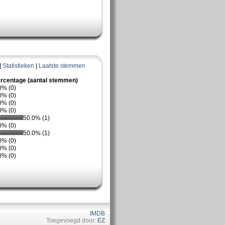
|
Statistieken
|
Laatste stemmen
rcentage (aantal stemmen)
0% (0)
0% (0)
0% (0)
0% (0)
50.0% (1)
0% (0)
50.0% (1)
0% (0)
0% (0)
0% (0)
IMDB
Toegevoegd door:
EZ