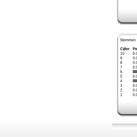
Stemmen 
Cijfer
Pe
10
0.
9
0.
8
0.
7
0.
6
5
0.
4
3
0.
2
0.
1
0.