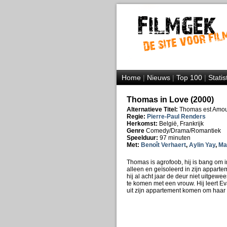
Home
|
Nieuws
|
Top 100
|
Statis
Thomas in Love (2000)
Alternatieve Titel:
Thomas est Amo
Regie:
Pierre-Paul Renders
Herkomst:
België, Frankrijk
Genre
Comedy/Drama/Romantiek
Speelduur:
97 minuten
Met:
Benoît Verhaert
,
Aylin Yay
,
Mag
Thomas is agrofoob, hij is bang om 
alleen en geïsoleerd in zijn apparte
hij al acht jaar de deur niet uitgewee
te komen met een vrouw. Hij leert Ev
uit zijn appartement komen om haar