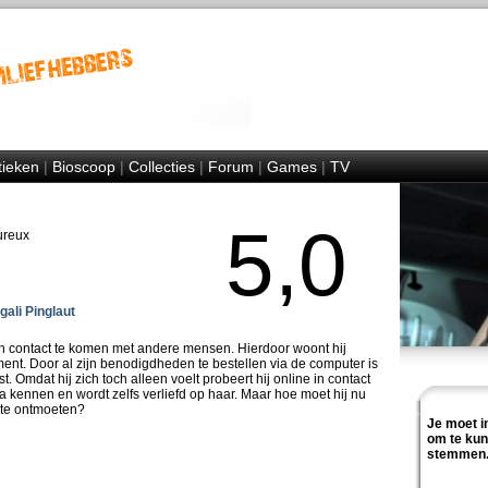
tieken
|
Bioscoop
|
Collecties
|
Forum
|
Games
|
TV
5,0
ureux
ali Pinglaut
in contact te komen met andere mensen. Hierdoor woont hij
ment. Door al zijn benodigdheden te bestellen via de computer is
st. Omdat hij zich toch alleen voelt probeert hij online in contact
a kennen en wordt zelfs verliefd op haar. Maar hoe moet hij nu
 te ontmoeten?
Je moet i
om te ku
stemmen