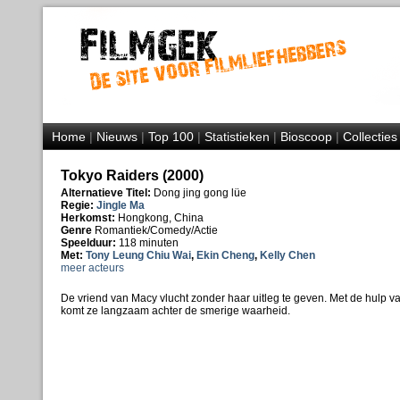
Home
|
Nieuws
|
Top 100
|
Statistieken
|
Bioscoop
|
Collecties
Tokyo Raiders (2000)
Alternatieve Titel:
Dong jing gong lüe
Regie:
Jingle Ma
Herkomst:
Hongkong, China
Genre
Romantiek/Comedy/Actie
Speelduur:
118 minuten
Met:
Tony Leung Chiu Wai
,
Ekin Cheng
,
Kelly Chen
meer acteurs
De vriend van Macy vlucht zonder haar uitleg te geven. Met de hulp 
komt ze langzaam achter de smerige waarheid.