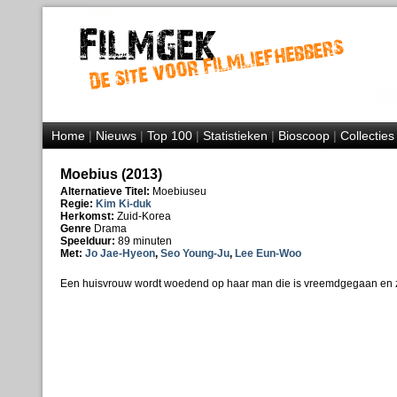
Home
|
Nieuws
|
Top 100
|
Statistieken
|
Bioscoop
|
Collecties
Moebius (2013)
Alternatieve Titel:
Moebiuseu
Regie:
Kim Ki-duk
Herkomst:
Zuid-Korea
Genre
Drama
Speelduur:
89 minuten
Met:
Jo Jae-Hyeon
,
Seo Young-Ju
,
Lee Eun-Woo
Een huisvrouw wordt woedend op haar man die is vreemdgegaan en z