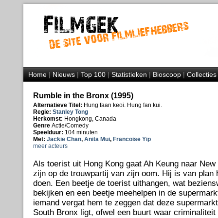
Home
|
Nieuws
|
Top 100
|
Statistieken
|
Bioscoop
|
Collecties
Rumble in the Bronx (1995)
Alternatieve Titel:
Hung faan keoi. Hung fan kui.
Regie:
Stanley Tong
Herkomst:
Hongkong, Canada
Genre
Actie/Comedy
Speelduur:
104 minuten
Met:
Jackie Chan
,
Anita Mui
,
Francoise Yip
meer acteurs
Als toerist uit Hong Kong gaat Ah Keung naar New
zijn op de trouwpartij van zijn oom. Hij is van plan 
doen. Een beetje de toerist uithangen, wat bezien
bekijken en een beetje meehelpen in de supermarkt
iemand vergat hem te zeggen dat deze supermarkt i
South Bronx ligt, ofwel een buurt waar criminaliteit