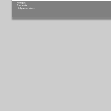
Filmgek
Redactie
Hollywoodwijzer