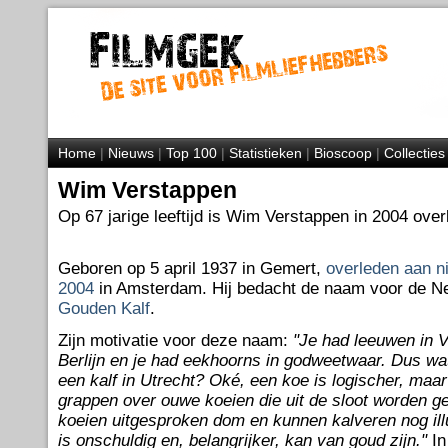
Home
|
Nieuws
|
Top 100
|
Statistieken
|
Bioscoop
|
Collecties
Wim Verstappen
Op 67 jarige leeftijd is Wim Verstappen in 2004 over
Geboren op 5 april 1937 in Gemert,
overleden aan ni
2004
in Amsterdam. Hij bedacht de naam voor de Ned
Gouden Kalf
.
Zijn motivatie voor deze naam:
"Je had leeuwen in V
Berlijn en je had eekhoorns in godweetwaar. Dus wa
een kalf in Utrecht? Oké, een koe is logischer, maar 
grappen over ouwe koeien die uit de sloot worden ge
koeien uitgesproken dom en kunnen kalveren nog ill
is onschuldig en, belangrijker, kan van goud zijn."
In