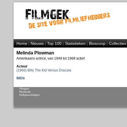
Home
|
Nieuws
|
Top 100
|
Statistieken
|
Bioscoop
|
Collecties
Melinda Plowman
Amerikaans actrice, van 1949 tot 1968 actief.
Acteur
(1966) Billy The Kid Versus Dracula
IMDb
Filmgek
Redactie
Hollywoodwijzer