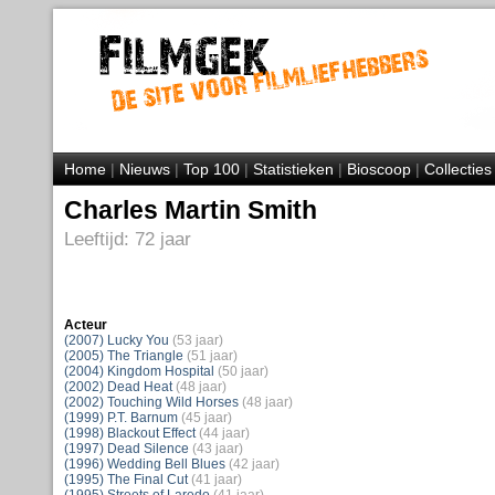
Home
|
Nieuws
|
Top 100
|
Statistieken
|
Bioscoop
|
Collecties
Charles Martin Smith
Leeftijd: 72 jaar
Acteur
(2007) Lucky You
(53 jaar)
(2005) The Triangle
(51 jaar)
(2004) Kingdom Hospital
(50 jaar)
(2002) Dead Heat
(48 jaar)
(2002) Touching Wild Horses
(48 jaar)
(1999) P.T. Barnum
(45 jaar)
(1998) Blackout Effect
(44 jaar)
(1997) Dead Silence
(43 jaar)
(1996) Wedding Bell Blues
(42 jaar)
(1995) The Final Cut
(41 jaar)