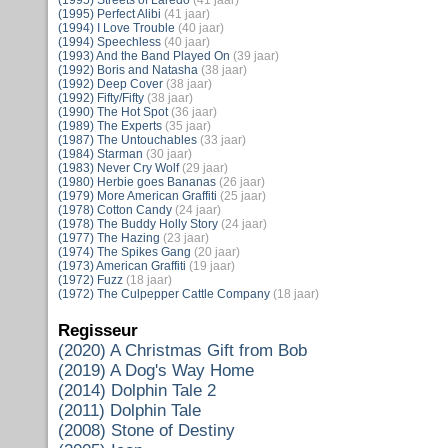
(1995) Streets of Laredo
(41 jaar)
(1995) Perfect Alibi
(41 jaar)
(1994) I Love Trouble
(40 jaar)
(1994) Speechless
(40 jaar)
(1993) And the Band Played On
(39 jaar)
(1992) Boris and Natasha
(38 jaar)
(1992) Deep Cover
(38 jaar)
(1992) Fifty/Fifty
(38 jaar)
(1990) The Hot Spot
(36 jaar)
(1989) The Experts
(35 jaar)
(1987) The Untouchables
(33 jaar)
(1984) Starman
(30 jaar)
(1983) Never Cry Wolf
(29 jaar)
(1980) Herbie goes Bananas
(26 jaar)
(1979) More American Graffiti
(25 jaar)
(1978) Cotton Candy
(24 jaar)
(1978) The Buddy Holly Story
(24 jaar)
(1977) The Hazing
(23 jaar)
(1974) The Spikes Gang
(20 jaar)
(1973) American Graffiti
(19 jaar)
(1972) Fuzz
(18 jaar)
(1972) The Culpepper Cattle Company
(18 jaar)
Regisseur
(2020) A Christmas Gift from Bob
(2019) A Dog's Way Home
(2014) Dolphin Tale 2
(2011) Dolphin Tale
(2008) Stone of Destiny