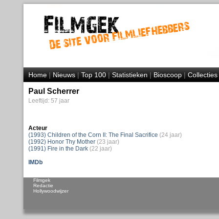
Home
|
Nieuws
|
Top 100
|
Statistieken
|
Bioscoop
|
Collecties
Paul Scherrer
Leeftijd: 57 jaar
Acteur
(1993) Children of the Corn II: The Final Sacrifice
(24 jaar)
(1992) Honor Thy Mother
(23 jaar)
(1991) Fire in the Dark
(22 jaar)
IMDb
Filmgek
Redactie
Hollywoodwijzer