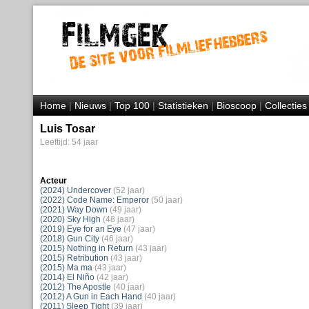
Home
|
Nieuws
|
Top 100
|
Statistieken
|
Bioscoop
|
Collecties
Luis Tosar
Leeftijd: 54 jaar
Acteur
(2024) Undercover
(52 jaar)
(2022) Code Name: Emperor
(50 jaar)
(2021) Way Down
(49 jaar)
(2020) Sky High
(48 jaar)
(2019) Eye for an Eye
(47 jaar)
(2018) Gun City
(46 jaar)
(2015) Nothing in Return
(43 jaar)
(2015) Retribution
(43 jaar)
(2015) Ma ma
(43 jaar)
(2014) El Niño
(42 jaar)
(2012) The Apostle
(40 jaar)
(2012) A Gun in Each Hand
(40 jaar)
(2011) Sleep Tight
(39 jaar)