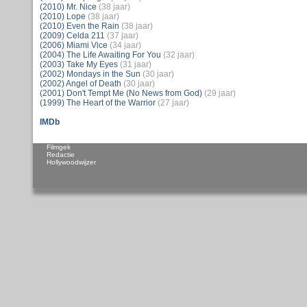
(2010) Mr. Nice
(38 jaar)
(2010) Lope
(38 jaar)
(2010) Even the Rain
(38 jaar)
(2009) Celda 211
(37 jaar)
(2006) Miami Vice
(34 jaar)
(2004) The Life Awaiting For You
(32 jaar)
(2003) Take My Eyes
(31 jaar)
(2002) Mondays in the Sun
(30 jaar)
(2002) Angel of Death
(30 jaar)
(2001) Don't Tempt Me (No News from God)
(29 jaar)
(1999) The Heart of the Warrior
(27 jaar)
IMDb
Filmgek
Redactie
Hollywoodwijzer