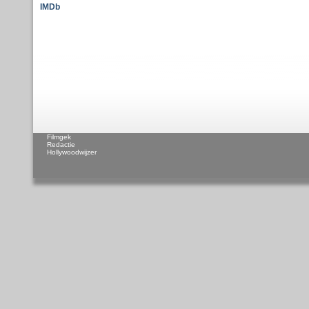
IMDb
Filmgek
Redactie
Hollywoodwijzer