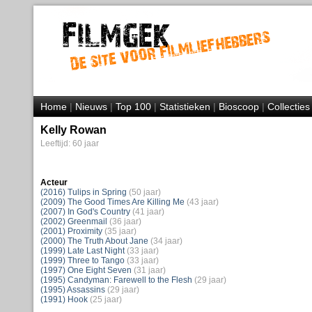
Home
|
Nieuws
|
Top 100
|
Statistieken
|
Bioscoop
|
Collecties
Kelly Rowan
Leeftijd: 60 jaar
Acteur
(2016) Tulips in Spring
(50 jaar)
(2009) The Good Times Are Killing Me
(43 jaar)
(2007) In God's Country
(41 jaar)
(2002) Greenmail
(36 jaar)
(2001) Proximity
(35 jaar)
(2000) The Truth About Jane
(34 jaar)
(1999) Late Last Night
(33 jaar)
(1999) Three to Tango
(33 jaar)
(1997) One Eight Seven
(31 jaar)
(1995) Candyman: Farewell to the Flesh
(29 jaar)
(1995) Assassins
(29 jaar)
(1991) Hook
(25 jaar)