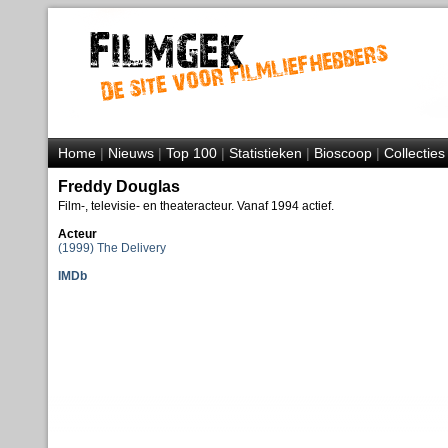
Home
|
Nieuws
|
Top 100
|
Statistieken
|
Bioscoop
|
Collecties
Freddy Douglas
Film-, televisie- en theateracteur. Vanaf 1994 actief.
Acteur
(1999) The Delivery
IMDb