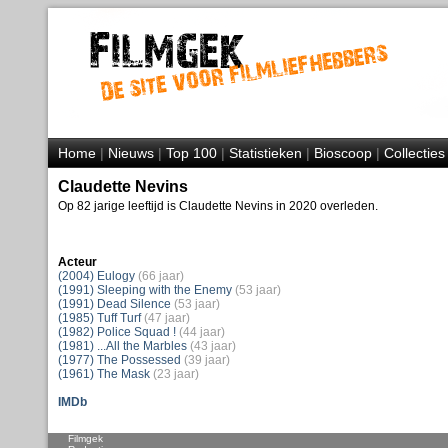
Home
|
Nieuws
|
Top 100
|
Statistieken
|
Bioscoop
|
Collecties
Claudette Nevins
Op 82 jarige leeftijd is Claudette Nevins in 2020 overleden.
Acteur
(2004) Eulogy
(66 jaar)
(1991) Sleeping with the Enemy
(53 jaar)
(1991) Dead Silence
(53 jaar)
(1985) Tuff Turf
(47 jaar)
(1982) Police Squad !
(44 jaar)
(1981) ...All the Marbles
(43 jaar)
(1977) The Possessed
(39 jaar)
(1961) The Mask
(23 jaar)
IMDb
Filmgek