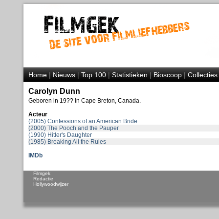
Home
|
Nieuws
|
Top 100
|
Statistieken
|
Bioscoop
|
Collecties
Carolyn Dunn
Geboren in 19?? in Cape Breton, Canada.
Acteur
(2005) Confessions of an American Bride
(2000) The Pooch and the Pauper
(1990) Hitler's Daughter
(1985) Breaking All the Rules
IMDb
Filmgek
Redactie
Hollywoodwijzer