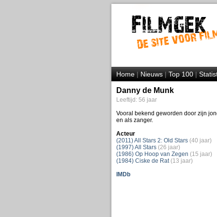
Home
|
Nieuws
|
Top 100
|
Statis
Danny de Munk
Leeftijd: 56 jaar
Vooral bekend geworden door zijn jong
en als zanger.
Acteur
(2011) All Stars 2: Old Stars
(40 jaar)
(1997) All Stars
(26 jaar)
(1986) Op Hoop van Zegen
(15 jaar)
(1984) Ciske de Rat
(13 jaar)
IMDb