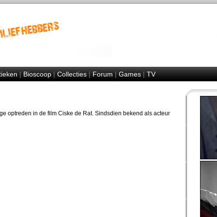
tieken
|
Bioscoop
|
Collecties
|
Forum
|
Games
|
TV
e optreden in de film Ciske de Rat. Sindsdien bekend als acteur