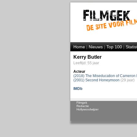
Home
|
Nieuws
|
Top 100
|
Statis
Kerry Butler
Leeftijd: 55 jaar
Acteur
(2018) The Miseducation of Cameron 
(2001) Second Honeymoon
(29 jaar)
IMDb
Filmgek
Redactie
Hollywoodwijzer