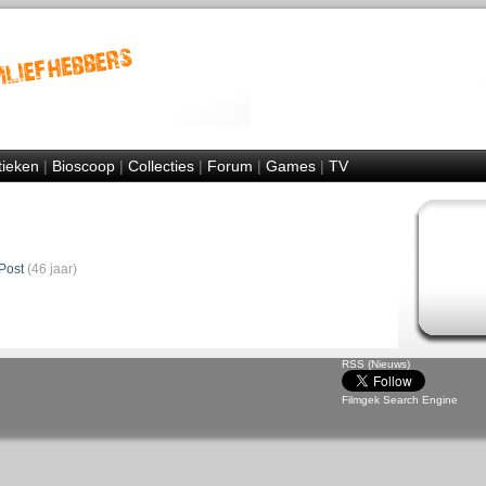
tieken
|
Bioscoop
|
Collecties
|
Forum
|
Games
|
TV
Post
(46 jaar)
RSS (Nieuws)
Filmgek Search Engine