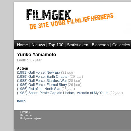
Home
|
Nieuws
|
Top 100
|
Statistieken
|
Bioscoop
|
Collecties
Yuriko Yamamoto
Leeftijd: 67 jaar
Acteur
(1991) Gall Force: New Era
(31 jaar)
(1989) Gall Force: Earth Chapter
(29 jaar)
(1988) Gall Force: Stardust War
(28 jaar)
(1986) Gall Force: Eternal Story
(26 jaar)
(1986) Fist of the North Star
(26 jaar)
(1982) Space Pirate Captain Harlock: Arcadia of My Youth
(22 jaar)
IMDb
Filmgek
Redactie
Hollywoodwijzer