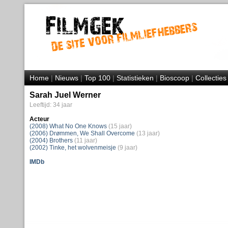
Home
|
Nieuws
|
Top 100
|
Statistieken
|
Bioscoop
|
Collecties
Sarah Juel Werner
Leeftijd: 34 jaar
Acteur
(2008) What No One Knows
(15 jaar)
(2006) Drømmen, We Shall Overcome
(13 jaar)
(2004) Brothers
(11 jaar)
(2002) Tinke, het wolvenmeisje
(9 jaar)
IMDb