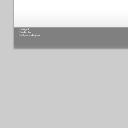
Filmgek
Redactie
Hollywoodwijzer