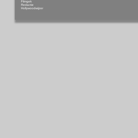
Filmgek
Redactie
Hollywoodwijzer