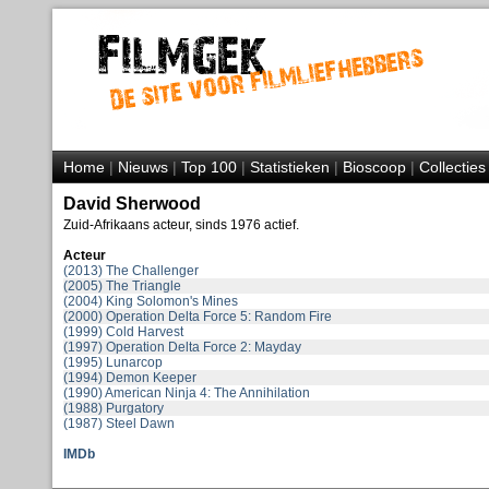
Home
|
Nieuws
|
Top 100
|
Statistieken
|
Bioscoop
|
Collecties
David Sherwood
Zuid-Afrikaans acteur, sinds 1976 actief.
Acteur
(2013) The Challenger
(2005) The Triangle
(2004) King Solomon's Mines
(2000) Operation Delta Force 5: Random Fire
(1999) Cold Harvest
(1997) Operation Delta Force 2: Mayday
(1995) Lunarcop
(1994) Demon Keeper
(1990) American Ninja 4: The Annihilation
(1988) Purgatory
(1987) Steel Dawn
IMDb