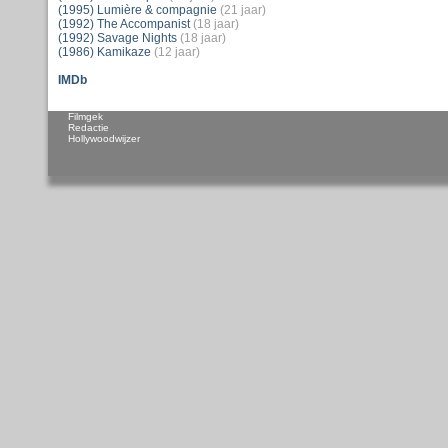
(1995) Lumière & compagnie
(21 jaar)
(1992) The Accompanist
(18 jaar)
(1992) Savage Nights
(18 jaar)
(1986) Kamikaze
(12 jaar)
IMDb
Filmgek
Redactie
Hollywoodwijzer