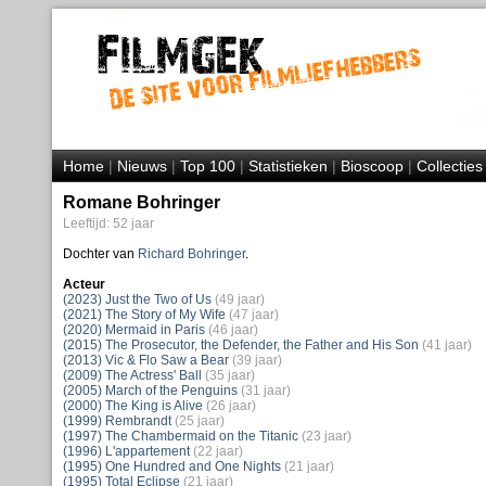
Home
|
Nieuws
|
Top 100
|
Statistieken
|
Bioscoop
|
Collecties
Romane Bohringer
Leeftijd: 52 jaar
Dochter van
Richard Bohringer
.
Acteur
(2023) Just the Two of Us
(49 jaar)
(2021) The Story of My Wife
(47 jaar)
(2020) Mermaid in Paris
(46 jaar)
(2015) The Prosecutor, the Defender, the Father and His Son
(41 jaar)
(2013) Vic & Flo Saw a Bear
(39 jaar)
(2009) The Actress' Ball
(35 jaar)
(2005) March of the Penguins
(31 jaar)
(2000) The King is Alive
(26 jaar)
(1999) Rembrandt
(25 jaar)
(1997) The Chambermaid on the Titanic
(23 jaar)
(1996) L'appartement
(22 jaar)
(1995) One Hundred and One Nights
(21 jaar)
(1995) Total Eclipse
(21 jaar)