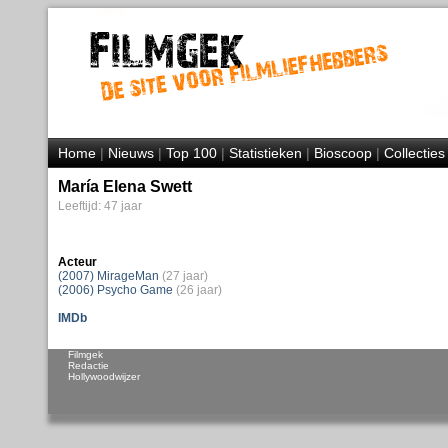
Home
|
Nieuws
|
Top 100
|
Statistieken
|
Bioscoop
|
Collecties
María Elena Swett
Leeftijd: 47 jaar
Acteur
(2007) MirageMan
(27 jaar)
(2006) Psycho Game
(26 jaar)
IMDb
Filmgek
Redactie
Hollywoodwijzer