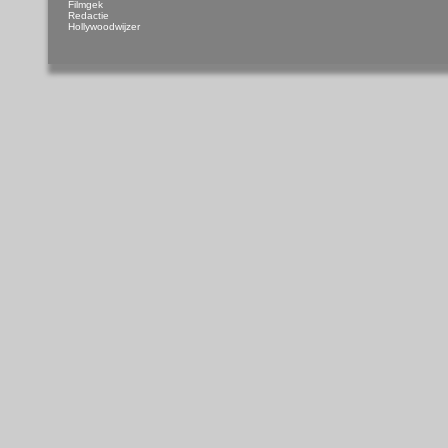
Filmgek
Redactie
Hollywoodwijzer