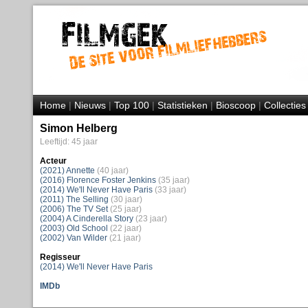
Home
|
Nieuws
|
Top 100
|
Statistieken
|
Bioscoop
|
Collecties
Simon Helberg
Leeftijd: 45 jaar
Acteur
(2021) Annette
(40 jaar)
(2016) Florence Foster Jenkins
(35 jaar)
(2014) We'll Never Have Paris
(33 jaar)
(2011) The Selling
(30 jaar)
(2006) The TV Set
(25 jaar)
(2004) A Cinderella Story
(23 jaar)
(2003) Old School
(22 jaar)
(2002) Van Wilder
(21 jaar)
Regisseur
(2014) We'll Never Have Paris
IMDb