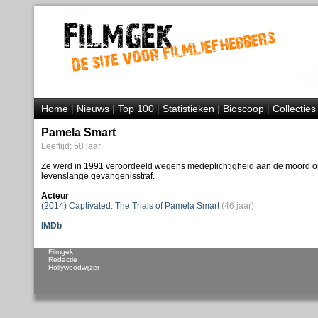
Home
|
Nieuws
|
Top 100
|
Statistieken
|
Bioscoop
|
Collecties
Pamela Smart
Leeftijd: 58 jaar
Ze werd in 1991 veroordeeld wegens medeplichtigheid aan de moord o
levenslange gevangenisstraf.
Acteur
(2014) Captivated: The Trials of Pamela Smart
(46 jaar)
IMDb
Filmgek
Redactie
Hollywoodwijzer