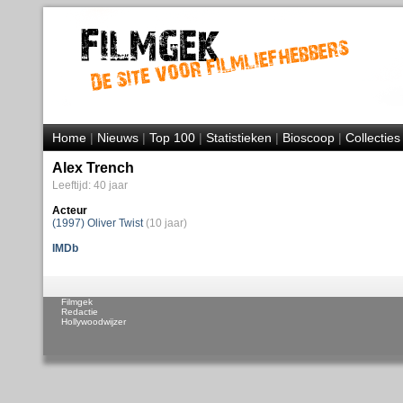
Home
|
Nieuws
|
Top 100
|
Statistieken
|
Bioscoop
|
Collecties
Alex Trench
Leeftijd: 40 jaar
Acteur
(1997) Oliver Twist
(10 jaar)
IMDb
Filmgek
Redactie
Hollywoodwijzer