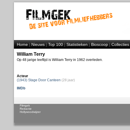
Home
|
Nieuws
|
Top 100
|
Statistieken
|
Bioscoop
|
Collecties
William Terry
Op 48 jarige leeftijd is William Terry in 1962 overleden.
Acteur
(1943) Stage Door Canteen
(28 jaar)
IMDb
Filmgek
Redactie
Hollywoodwijzer