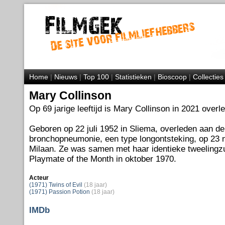
Home
|
Nieuws
|
Top 100
|
Statistieken
|
Bioscoop
|
Collecties
Mary Collinson
Op 69 jarige leeftijd is Mary Collinson in 2021 overl
Geboren op 22 juli 1952 in Sliema, overleden aan d
bronchopneumonie, een type longontsteking, op 23 
Milaan. Ze was samen met haar identieke tweeling
Playmate of the Month in oktober 1970.
Acteur
(1971) Twins of Evil
(18 jaar)
(1971) Passion Potion
(18 jaar)
IMDb