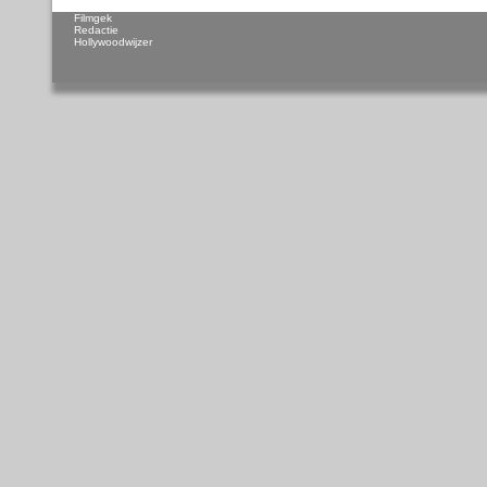
Filmgek
Redactie
Hollywoodwijzer