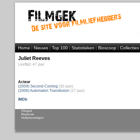
Home
|
Nieuws
|
Top 100
|
Statistieken
|
Bioscoop
|
Collecties
Juliet Reeves
Leeftijd: 47 jaar
Acteur
(2009) Second Coming
(30 jaar)
(2006) Automaton Transfusion
(27 jaar)
IMDb
Filmgek
Redactie
Hollywoodwijzer