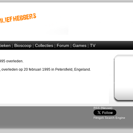
tieken
|
Bioscoop
|
Collecties
|
Forum
|
Games
|
TV
 1995 overleden.
overleden op 20 februari 1995 in Petersfield, Engeland.
RSS (Nieuws)
Filmgek Search Engine