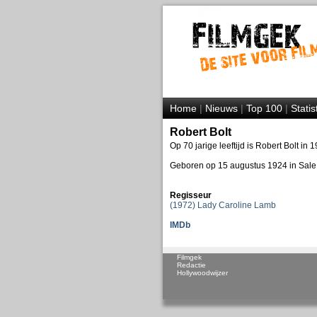
Home
|
Nieuws
|
Top 100
|
Statis
Robert Bolt
Op 70 jarige leeftijd is Robert Bolt in
Geboren op 15 augustus 1924 in Sale, 
Regisseur
(1972) Lady Caroline Lamb
IMDb
Filmgek
Redactie
Hollywoodwijzer