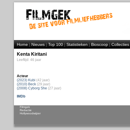
Home
|
Nieuws
|
Top 100
|
Statistieken
|
Bioscoop
|
Collecties
Kenta Kiritani
Leeftijd: 46 jaar
Acteur
(2023) Kubi
(42 jaar)
(2010) Beck
(29 jaar)
(2008) Cyborg She
(27 jaar)
IMDb
Filmgek
Redactie
Hollywoodwijzer