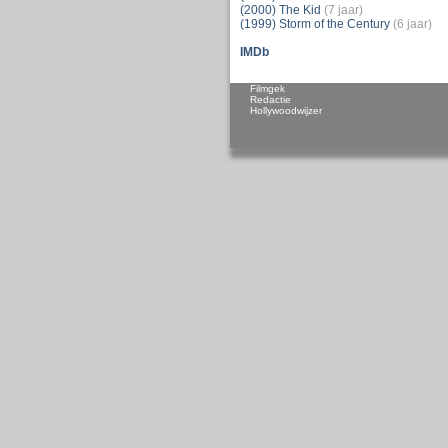
(2000) The Kid
(7 jaar)
(1999) Storm of the Century
(6 jaar)
IMDb
Filmgek
Redactie
Hollywoodwijzer