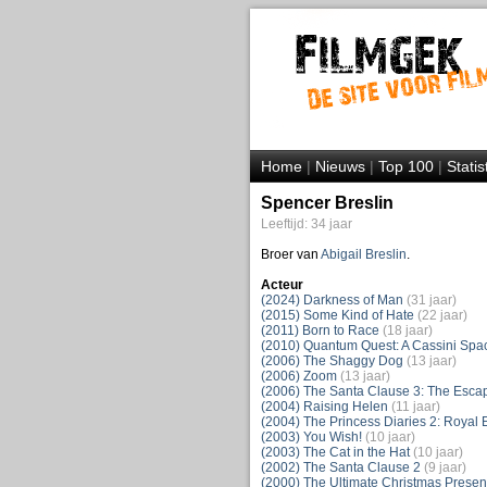
Home
|
Nieuws
|
Top 100
|
Statis
Spencer Breslin
Leeftijd: 34 jaar
Broer van
Abigail Breslin
.
Acteur
(2024) Darkness of Man
(31 jaar)
(2015) Some Kind of Hate
(22 jaar)
(2011) Born to Race
(18 jaar)
(2010) Quantum Quest: A Cassini Spa
(2006) The Shaggy Dog
(13 jaar)
(2006) Zoom
(13 jaar)
(2006) The Santa Clause 3: The Esca
(2004) Raising Helen
(11 jaar)
(2004) The Princess Diaries 2: Roya
(2003) You Wish!
(10 jaar)
(2003) The Cat in the Hat
(10 jaar)
(2002) The Santa Clause 2
(9 jaar)
(2000) The Ultimate Christmas Presen