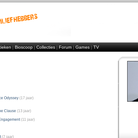
tieken
|
Bioscoop
|
Collecties
|
Forum
|
Games
|
TV
ce Odyssey
(17 jaar)
pe Clause
(13 jaar)
l Engagement
(11 jaar)
t
(7 jaar)