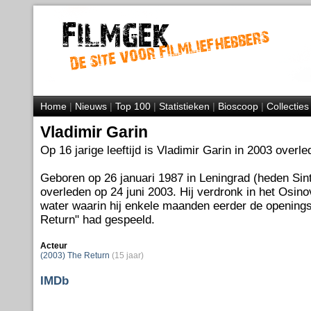
Home
|
Nieuws
|
Top 100
|
Statistieken
|
Bioscoop
|
Collecties
Vladimir Garin
Op 16 jarige leeftijd is Vladimir Garin in 2003 overle
Geboren op 26 januari 1987 in Leningrad (heden Sint
overleden op 24 juni 2003. Hij verdronk in het Osin
water waarin hij enkele maanden eerder de opening
Return" had gespeeld.
Acteur
(2003) The Return
(15 jaar)
IMDb