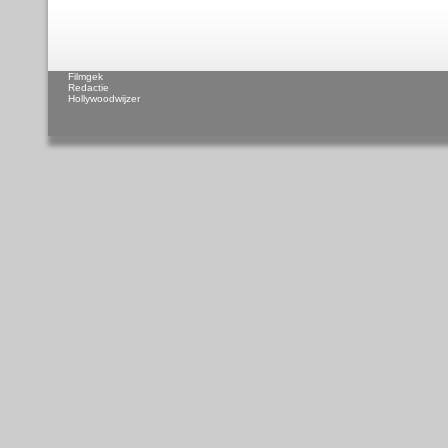
Filmgek
Redactie
Hollywoodwijzer