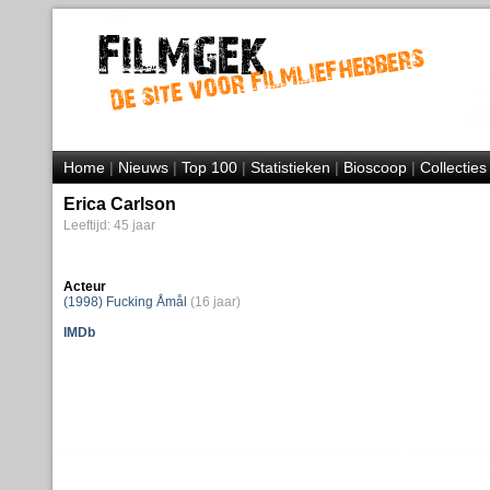
Home
|
Nieuws
|
Top 100
|
Statistieken
|
Bioscoop
|
Collecties
Erica Carlson
Leeftijd: 45 jaar
Acteur
(1998) Fucking Åmål
(16 jaar)
IMDb