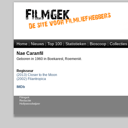
Home
|
Nieuws
|
Top 100
|
Statistieken
|
Bioscoop
|
Collecties
Nae Caranfil
Geboren in 1960 in Boekarest, Roemenië.
Regisseur
(2013) Closer to the Moon
(2002) Filantropica
IMDb
Filmgek
Redactie
Hollywoodwijzer