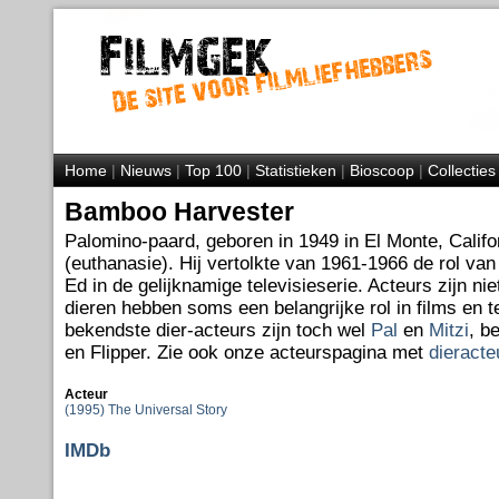
Home
|
Nieuws
|
Top 100
|
Statistieken
|
Bioscoop
|
Collecties
Bamboo Harvester
Palomino-paard, geboren in 1949 in El Monte, Califo
(euthanasie). Hij vertolkte van 1961-1966 de rol van
Ed in de gelijknamige televisieserie. Acteurs zijn ni
dieren hebben soms een belangrijke rol in films en t
bekendste dier-acteurs zijn toch wel
Pal
en
Mitzi
, b
en Flipper. Zie ook onze acteurspagina met
dieracte
Acteur
(1995) The Universal Story
IMDb