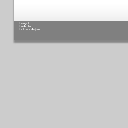
Filmgek
Redactie
Hollywoodwijzer