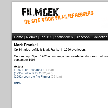
Home
|
Nieuws
|
Top 100
|
Statistieken
|
Bioscoop
|
Collecties
Mark Frankel
Op 34 jarige leeftijd is Mark Frankel in 1996 overleden.
Geboren op 13 juni 1962 in Londen, aldaar overleden door een motoron
september 1996.
Acteur
(1997) For Roseanna
(34 jaar)
(1995) Solitaire for 2
(32 jaar)
(1992) Leon the Pig Farmer
(29 jaar)
IMDb