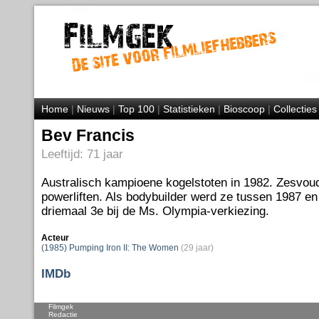
Home
|
Nieuws
|
Top 100
|
Statistieken
|
Bioscoop
|
Collecties
Bev Francis
Leeftijd: 71 jaar
Australisch kampioene kogelstoten in 1982. Zesvo
powerliften. Als bodybuilder werd ze tussen 1987 e
driemaal 3e bij de Ms. Olympia-verkiezing.
Acteur
(1985) Pumping Iron II: The Women
(29 jaar)
IMDb
Filmgek
Redactie