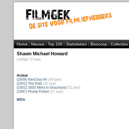
Home
|
Nieuws
|
Top 100
|
Statistieken
|
Bioscoop
|
Collecties
Shawn Michael Howard
Leeftijd: 57 jaar
Acteur
(2009) Next Day Air
(39 jaar)
(2002) The Rats
(32 jaar)
(2001) 3000 Miles to Graceland
(31 jaar)
(1997) Plump Fiction
(27 jaar)
IMDb