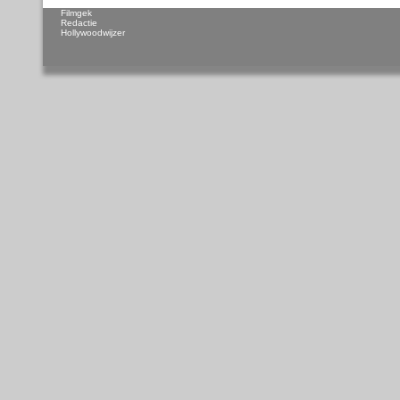
Filmgek
Redactie
Hollywoodwijzer