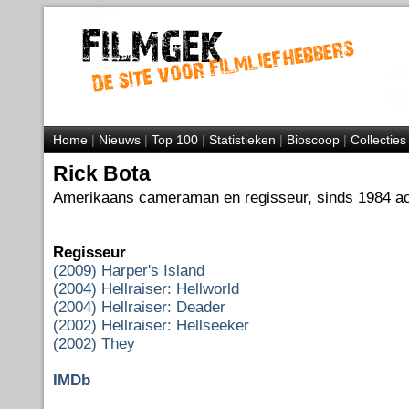
Home
|
Nieuws
|
Top 100
|
Statistieken
|
Bioscoop
|
Collecties
Rick Bota
Amerikaans cameraman en regisseur, sinds 1984 act
Regisseur
(2009) Harper's Island
(2004) Hellraiser: Hellworld
(2004) Hellraiser: Deader
(2002) Hellraiser: Hellseeker
(2002) They
IMDb