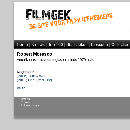
Home
|
Nieuws
|
Top 100
|
Statistieken
|
Bioscoop
|
Collecties
Robert Moresco
Amerikaans acteur en regisseur, sinds 1979 actief.
Regisseur
(2006) 10th & Wolf
(2001) One Eyed King
IMDb
Filmgek
Redactie
Hollywoodwijzer