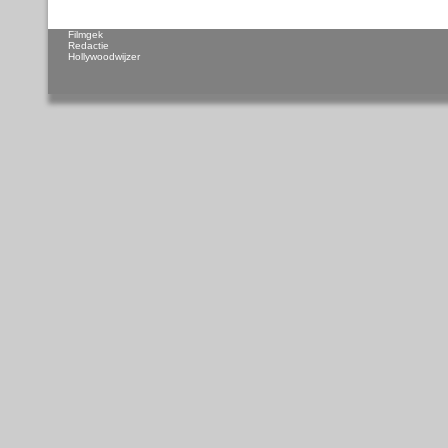
Filmgek
Redactie
Hollywoodwijzer