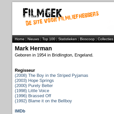
Home
|
Nieuws
|
Top 100
|
Statistieken
|
Bioscoop
|
Collecties
Mark Herman
Geboren in 1954 in Bridlington, Engeland.
Regisseur
(2008) The Boy in the Striped Pyjamas
(2003) Hope Springs
(2000) Purely Belter
(1998) Little Voice
(1996) Brassed Off
(1992) Blame it on the Bellboy
IMDb