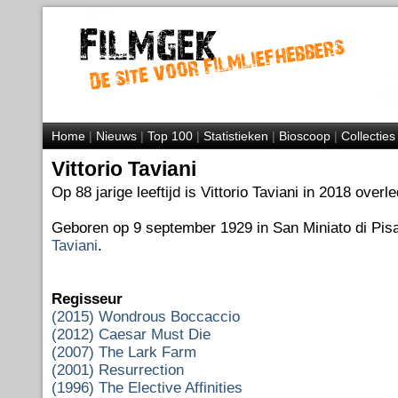
Home
|
Nieuws
|
Top 100
|
Statistieken
|
Bioscoop
|
Collecties
Vittorio Taviani
Op 88 jarige leeftijd is Vittorio Taviani in 2018 overl
Geboren op 9 september 1929 in San Miniato di Pis
Taviani
.
Regisseur
(2015) Wondrous Boccaccio
(2012) Caesar Must Die
(2007) The Lark Farm
(2001) Resurrection
(1996) The Elective Affinities