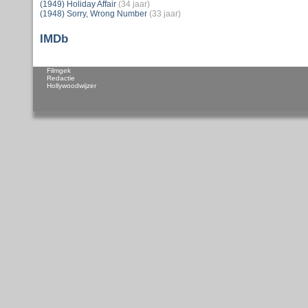
(1949) Holiday Affair
(34 jaar)
(1948) Sorry, Wrong Number
(33 jaar)
IMDb
Filmgek
Redactie
Hollywoodwijzer