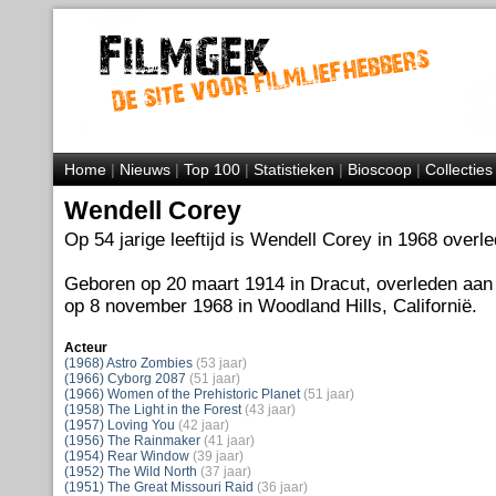
Home
|
Nieuws
|
Top 100
|
Statistieken
|
Bioscoop
|
Collecties
Wendell Corey
Op 54 jarige leeftijd is Wendell Corey in 1968 overl
Geboren op 20 maart 1914 in Dracut, overleden aan
op 8 november 1968 in Woodland Hills, Californië.
Acteur
(1968) Astro Zombies
(53 jaar)
(1966) Cyborg 2087
(51 jaar)
(1966) Women of the Prehistoric Planet
(51 jaar)
(1958) The Light in the Forest
(43 jaar)
(1957) Loving You
(42 jaar)
(1956) The Rainmaker
(41 jaar)
(1954) Rear Window
(39 jaar)
(1952) The Wild North
(37 jaar)
(1951) The Great Missouri Raid
(36 jaar)