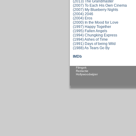
(2013) The Grandmaster
(2007) To Each His Own Cinema
(2007) My Blueberry Nights
(2004) 2046
(2004) Eros
(2000) In the Mood for Love
(1997) Happy Together
(1995) Fallen Angels
(1994) Chungking Express
(1994) Ashes of Time
(1991) Days of being Wild
(1988) As Tears Go By
IMDb
Filmgek
Redactie
Hollywoodwijzer