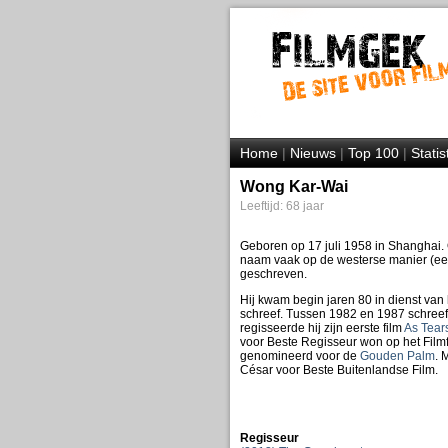
Home
|
Nieuws
|
Top 100
|
Statis
Wong Kar-Wai
Leeftijd: 68 jaar
Geboren op 17 juli 1958 in Shanghai.
naam vaak op de westerse manier (ee
geschreven.
Hij kwam begin jaren 80 in dienst van 
schreef. Tussen 1982 en 1987 schreef 
regisseerde hij zijn eerste film
As Tear
voor Beste Regisseur won op het Film
genomineerd voor de
Gouden Palm
. 
César voor Beste Buitenlandse Film.
Regisseur