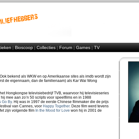
tieken
|
Bioscoop
|
Collecties
|
Forum
|
Games
|
TV
 Ook bekend als WKW en op Amerikaanse sites als imdb wordt zijn
rst de eigennaam, dan de familienaam) als Kar Wai Wong
het Hongkongse televisiebedrijf TVB, waarvoor hij televisieseries
hij mee aan zo’n 50 scripts voor speelfilms en in 1988
s Go By
. Hij was in 1997 de eerste Chinese filmmaker die de prijs
festival van Cannes, voor
Happy Together
. Deze film werd tevens
Met zijn volgende film
In the Mood for Love
won hij in 2001 de